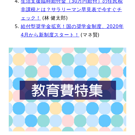
生活支援臨時給付金（30万円給付）の住民税
非課税とは？サラリーマン早見表で今すぐチ
ェック！
(林 健太郎)
給付型奨学金拡充！国の奨学金制度、2020年
4月から新制度スタート！
(マネ賢)