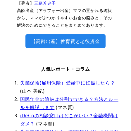
【著者】
三島芳史子
高齢出産（アラフォー出産）ママの置かれる現状
から、ママがぶつかりやすいお金の悩みと、その
解決のためにできることをまとめてあります。
【高齢出産】教育費と老後資金
人気レポート・コラム
失業保険(雇用保険）受給中に妊娠したら？
(山本 美紀)
国民年金の追納は分割でできる？方法とルー
ルを解説します
(マネ賢)
iDeCoの相談窓口はどこがいい？金融機関は
ダメ？
(マネ賢)