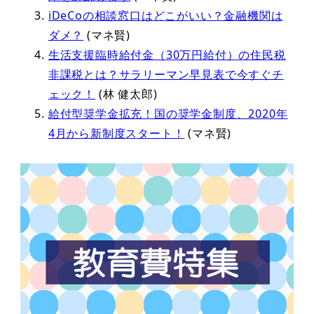
iDeCoの相談窓口はどこがいい？金融機関は
ダメ？
(マネ賢)
生活支援臨時給付金（30万円給付）の住民税
非課税とは？サラリーマン早見表で今すぐチ
ェック！
(林 健太郎)
給付型奨学金拡充！国の奨学金制度、2020年
4月から新制度スタート！
(マネ賢)