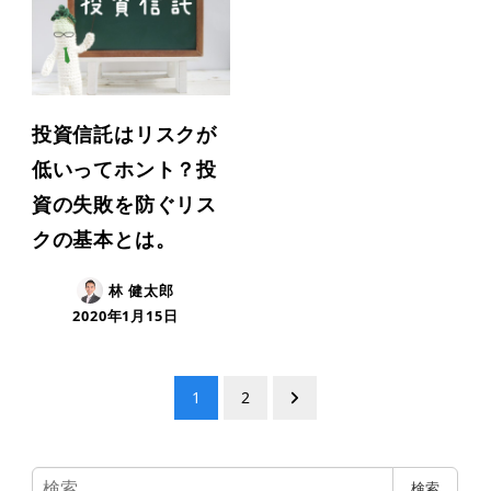
投資信託はリスクが
低いってホント？投
資の失敗を防ぐリス
クの基本とは。
林 健太郎
2020年1月15日
投
1
2
稿
検
ナ
検索