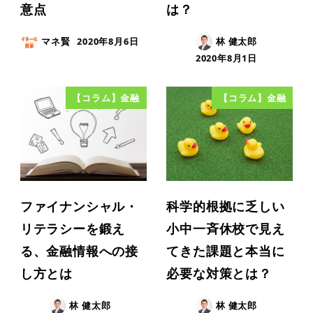
意点
は？
マネ賢
2020年8月6日
林 健太郎
2020年8月1日
【コラム】金融
【コラム】金融
ファイナンシャル・
科学的根拠に乏しい
リテラシーを鍛え
小中一斉休校で見え
る、金融情報への接
てきた課題と本当に
し方とは
必要な対策とは？
林 健太郎
林 健太郎