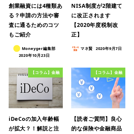
創業融資には4種類あ
NISA制度が2階建て
る？申請の方法や審
に改正されます
査に通るためのコツ
【2020年度税制改
もご紹介
正】
Moneyger編集部
マネ賢
2020年9月7日
2020年10月23日
【コラム】金融
【コラム】金融
iDeCoの加入年齢幅
【読者ご質問】良心
が拡大？！解説と注
的な保険や金融商品