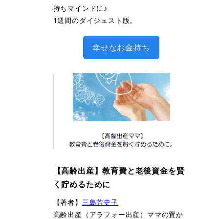
持ちマインドに♪
1週間のダイジェスト版。
幸せなお金持ち
【高齢出産】教育費と老後資金を賢
く貯めるために
【著者】
三島芳史子
高齢出産（アラフォー出産）ママの置か