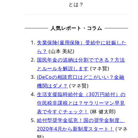
とは？
人気レポート・コラム
失業保険(雇用保険）受給中に妊娠した
ら？
(山本 美紀)
国民年金の追納は分割でできる？方法
とルールを解説します
(マネ賢)
iDeCoの相談窓口はどこがいい？金融
機関はダメ？
(マネ賢)
生活支援臨時給付金（30万円給付）の
住民税非課税とは？サラリーマン早見
表で今すぐチェック！
(林 健太郎)
給付型奨学金拡充！国の奨学金制度、
2020年4月から新制度スタート！
(マネ
賢)