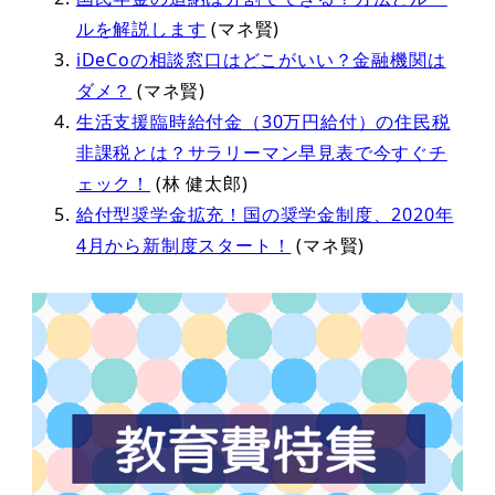
ルを解説します
(マネ賢)
iDeCoの相談窓口はどこがいい？金融機関は
ダメ？
(マネ賢)
生活支援臨時給付金（30万円給付）の住民税
非課税とは？サラリーマン早見表で今すぐチ
ェック！
(林 健太郎)
給付型奨学金拡充！国の奨学金制度、2020年
4月から新制度スタート！
(マネ賢)