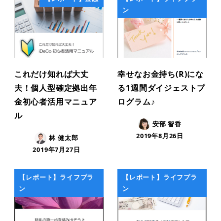
ン
これだけ知れば大丈
幸せなお金持ち(R)にな
夫！個人型確定拠出年
る1週間ダイジェストプ
金初心者活用マニュア
ログラム♪
ル
安部 智香
2019年8月26日
林 健太郎
2019年7月27日
【レポート】ライフプラ
【レポート】ライフプラ
ン
ン