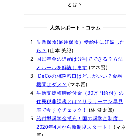
とは？
人気レポート・コラム
失業保険(雇用保険）受給中に妊娠した
ら？
(山本 美紀)
国民年金の追納は分割でできる？方法
とルールを解説します
(マネ賢)
iDeCoの相談窓口はどこがいい？金融
機関はダメ？
(マネ賢)
生活支援臨時給付金（30万円給付）の
住民税非課税とは？サラリーマン早見
表で今すぐチェック！
(林 健太郎)
給付型奨学金拡充！国の奨学金制度、
2020年4月から新制度スタート！
(マネ
賢)