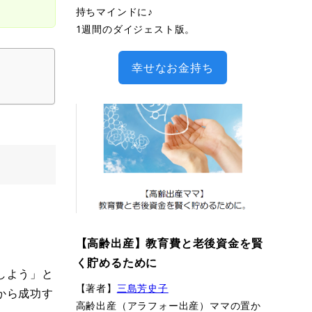
持ちマインドに♪
1週間のダイジェスト版。
幸せなお金持ち
【高齢出産】教育費と老後資金を賢
く貯めるために
しよう」と
【著者】
三島芳史子
から成功す
高齢出産（アラフォー出産）ママの置か