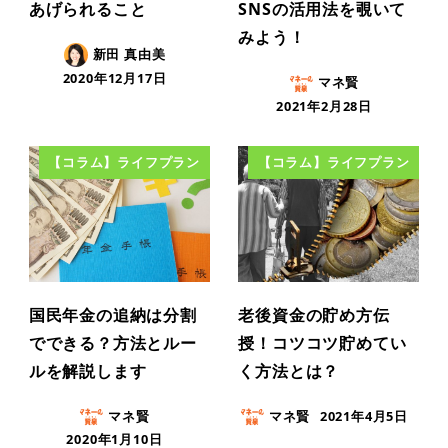
あげられること
SNSの活用法を覗いて
みよう！
新田 真由美
2020年12月17日
マネ賢
2021年2月28日
【コラム】ライフプラン
【コラム】ライフプラン
国民年金の追納は分割
老後資金の貯め方伝
でできる？方法とルー
授！コツコツ貯めてい
ルを解説します
く方法とは？
マネ賢
マネ賢
2021年4月5日
2020年1月10日