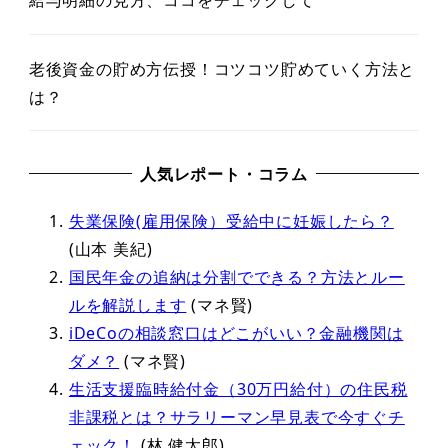
給与明細の見方、ココをチェックして
老後資金の貯め方伝授！コツコツ貯めていく方法と
は？
人気レポート・コラム
失業保険(雇用保険）受給中に妊娠したら？
(山本 美紀)
国民年金の追納は分割でできる？方法とルー
ルを解説します
(マネ賢)
iDeCoの相談窓口はどこがいい？金融機関は
ダメ？
(マネ賢)
生活支援臨時給付金（30万円給付）の住民税
非課税とは？サラリーマン早見表で今すぐチ
ェック！
(林 健太郎)