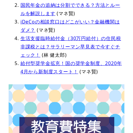
国民年金の追納は分割でできる？方法とルー
ルを解説します
(マネ賢)
iDeCoの相談窓口はどこがいい？金融機関は
ダメ？
(マネ賢)
生活支援臨時給付金（30万円給付）の住民税
非課税とは？サラリーマン早見表で今すぐチ
ェック！
(林 健太郎)
給付型奨学金拡充！国の奨学金制度、2020年
4月から新制度スタート！
(マネ賢)