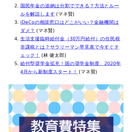
国民年金の追納は分割でできる？方法とルー
ルを解説します
(マネ賢)
iDeCoの相談窓口はどこがいい？金融機関は
ダメ？
(マネ賢)
生活支援臨時給付金（30万円給付）の住民税
非課税とは？サラリーマン早見表で今すぐチ
ェック！
(林 健太郎)
給付型奨学金拡充！国の奨学金制度、2020年
4月から新制度スタート！
(マネ賢)