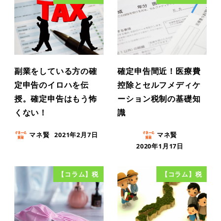
副業をしている方の確
確定申告間近！医療費
定申告のイロハを伝
控除とセルフメディケ
授。確定申告はもう怖
ーション税制の基礎知
くない！
識
マネ賢
2021年2月7日
マネ賢
2020年1月17日
【コラム】税
【コラム】税