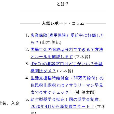
とは？
人気レポート・コラム
失業保険(雇用保険）受給中に妊娠した
ら？
(山本 美紀)
国民年金の追納は分割でできる？方法
とルールを解説します
(マネ賢)
iDeCoの相談窓口はどこがいい？金融
機関はダメ？
(マネ賢)
生活支援臨時給付金（30万円給付）の
住民税非課税とは？サラリーマン早見
表で今すぐチェック！
(林 健太郎)
給付型奨学金拡充！国の奨学金制度、
査後、入金
2020年4月から新制度スタート！
(マネ
賢)