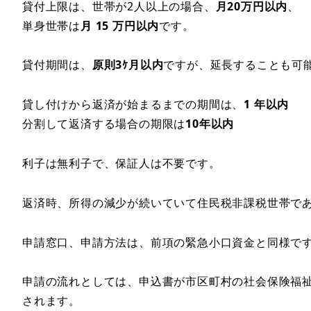
貸付上限は、世帯が2人以上の場合、
月20万円以内
、
単身世帯は
月 15 万円以内
です。
貸付期間は、
原則3ｹ月以内
ですが、延長することも可
貸し付けから返済が始まるまでの期間は、
1 年以内
分割して返済する場合の期限は
10年以内
利子は無利子で、保証人は不要です。
返済時、所得の減少が続いていて住民税非課税世帯で
申請窓口、申請方法は、前項の緊急小口資金と同様で
申請の流れとしては、申込書が市区町村の社会保険福
されます。