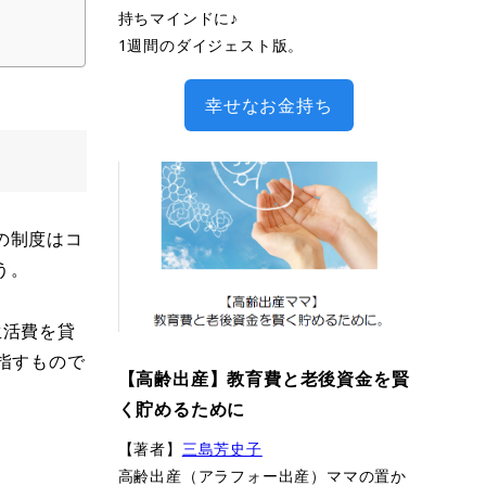
持ちマインドに♪
1週間のダイジェスト版。
幸せなお金持ち
の制度はコ
う。
生活費を貸
指すもので
【高齢出産】教育費と老後資金を賢
く貯めるために
【著者】
三島芳史子
高齢出産（アラフォー出産）ママの置か