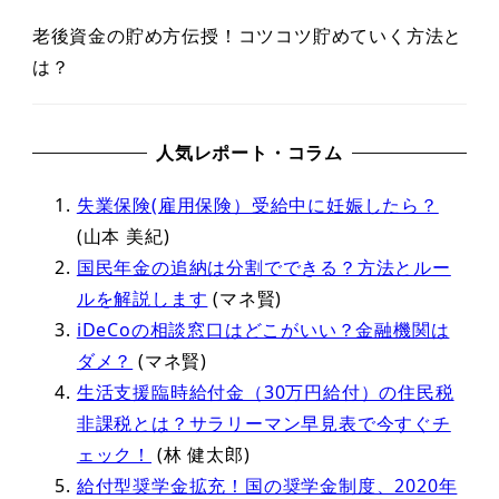
老後資金の貯め方伝授！コツコツ貯めていく方法と
は？
人気レポート・コラム
失業保険(雇用保険）受給中に妊娠したら？
(山本 美紀)
国民年金の追納は分割でできる？方法とルー
ルを解説します
(マネ賢)
iDeCoの相談窓口はどこがいい？金融機関は
ダメ？
(マネ賢)
生活支援臨時給付金（30万円給付）の住民税
非課税とは？サラリーマン早見表で今すぐチ
ェック！
(林 健太郎)
給付型奨学金拡充！国の奨学金制度、2020年