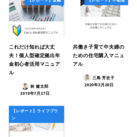
【レポート】金融
【レポート】不動産
これだけ知れば大丈
共働き子育て中夫婦の
夫！個人型確定拠出年
ための住宅購入マニュ
金初心者活用マニュア
アル
ル
三島 芳史子
2020年3月28日
林 健太郎
2019年7月27日
【レポート】ライフプラ
ン