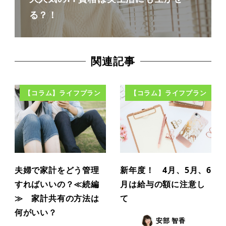
る？！
関連記事
【コラム】ライフプラン
【コラム】ライフプラン
夫婦で家計をどう管理
新年度！ 4月、5月、6
すればいいの？≪続編
月は給与の額に注意し
≫ 家計共有の方法は
て
何がいい？
安部 智香